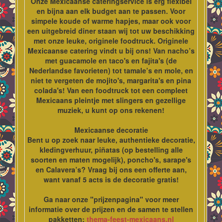
Onze Mexicaanse cateringservice is erg flexibel
en bijna aan elk budget aan te passen. Voor
simpele koude of warme hapjes, maar ook voor
een uitgebreid diner staan wij tot uw beschikking
met onze leuke, originele foodtruck. Originele
Mexicaanse catering vindt u bij ons! Van nacho’s
met guacamole en taco's en fajita's (de
Nederlandse favorieten) tot tamale’s en mole, en
niet te vergeten de mojito's, margarita's en pina
colada's! Van een foodtruck tot een compleet
Mexicaans pleintje met slingers en gezellige
muziek, u kunt op ons rekenen!
Mexicaanse decoratie
Bent u op zoek naar leuke, authentieke decoratie,
kledingverhuur, piñatas (op bestelling alle
soorten en maten mogelijk), poncho's, sarape's
en Calavera’s? Vraag bij ons een offerte aan,
want vanaf 5 acts is de decoratie gratis!
Ga naar onze "prijzenpagina" voor meer
informatie over de prijzen en de samen te stellen
pakketten:
thema-feest-mexicaans.nl