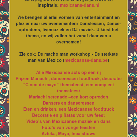
inspiratie:
mexicaans-dans.nl
We brengen allerlei vormen van entertainment en
plezier naar uw evenementen: Danslessen, Dance-
optredens, livemuziek en DJ-muziek. U kiest het
thema, en wij zullen het vanaf daar van u
overnemen!
Zie ook: De macho man workshop - De sterkste
man van Mexico (
mexicaanse-dans.be
)
Alle Mexicaanse acts op een rij
Prijzen Mariachi, danseressen foodtruck, decoratie
“Cinco de mayo”-themafeest, een compleet
themafeest
Mariachi serenade –een kort optreden
Dansers en danseressen
Eten en drinken, een Mexicaanse foodtruck
Decoratie en piñatas voor uw feest
Video’s van Mexicaanse muziek en dans
Foto’s van vorige feesten
Azteka, Maya, Inca shows