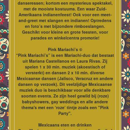
danseressen; kortom een mysterieus spektakel,
met de mooiste kostuums. Een waar Zuid-
Amerikaans indianenfeest! Ook voor een meet-
and-greet met slangen en indianen! Optredens
en foto’s met bijzondere rimboeslangen.
Geschikt voor kleine en grote feesten, voor
parades en winkelcentra promotie!
Pink Mariachi’s ©
“Pink Mariachi’s” is een Mariachi-duo dat bestaat
uit Mariana Castellanos en Laura Rivas. Zij
spelen 1 x 30 min. muziek (akoestisch of
versterkt) en dansen 2 x 10 min. diverse
Mexicaanse dansen (Jalisco, Veracruz en andere
dansen op verzoek). Dit veelzijdige Mexicaanse
muziek duo is beschikbaar voor alle denkbare
soorten events. Ze zijn heel gewild bij (roze)
babyshowers, gay weddings en alle andere
thema's met een ‘roze’ tintje zoals een "Pink
Party".
Mexicaans eten en drinken