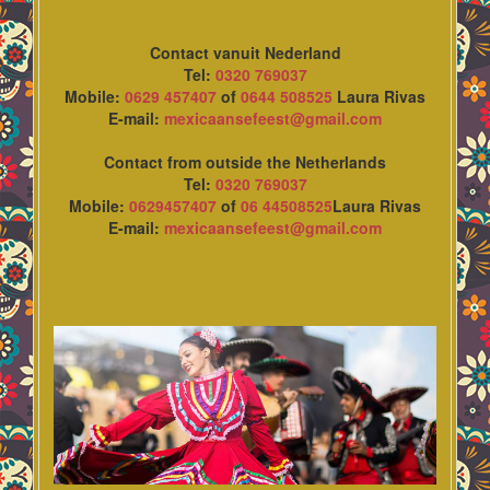
Contact vanuit Nederland
Tel:
0320 769037
Mobile:
0629 457407
of
0644 508525
Laura Rivas
E-mail:
mexicaansefeest@gmail.com
Contact from outside the Netherlands
Tel:
0320 769037
Mobile:
0629457407
of
06 44508525
Laura Rivas
E-mail:
mexicaansefeest@gmail.com