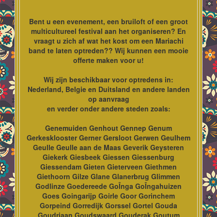
Bent u een evenement, een bruiloft of een groot
multicultureel festival aan het organiseren? En
vraagt u zich af wat het kost om een Mariachi
band te laten optreden?? Wij kunnen een mooie
offerte maken voor u!
Wij zijn beschikbaar voor optredens in:
Nederland, Belgie en Duitsland en andere landen
op aanvraag
en verder onder andere steden zoals:
Genemuiden Genhout Gennep Genum
Gerkesklooster Gerner Gersloot Gerwen Geulhem
Geulle Geulle aan de Maas Geverik Geysteren
Giekerk Giesbeek Giessen Giessenburg
Giessendam Gieten Gieterveen Giethmen
Giethoorn Gilze Glane Glanerbrug Glimmen
Godlinze Goedereede GoÎnga GoÎngahuizen
Goes Goingarijp Goirle Goor Gorinchem
Gorpeind Gorredijk Gorssel Gortel Gouda
Goudriaan Goudswaard Gouderak Goutum