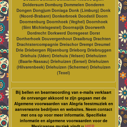
Doldersum Domburg Dommelen Donderen
Dongen Dongjum Doniaga Donk (Limburg) Donk
(Noord-Brabant) Donkerbroek Doodstil Doorn
Doornenburg Doornhoek (Veghel) Doornhoek
(Sint Michielsgestel) Doornspijk Doorwerth
Dordrecht Dorkwerd Dorregeest Dorst
Dortherhoek Douvergenhout Draaibrug Drachten
Drachtstercompagnie Dreischor Drempt Dreumel
Drie Driebergen Rijsenburg Drieborg Driebruggen
Driehuis (Uden) Driehuis (Velsen) Driehuizen
(Baarle-Nassau) Driehuizen (Eersel) Driehuizen
(Hilvarenbeek) Driehuizen (Schermer) Driehuizen
(Texel)
Bij bellen en beantwoording van e-mails verklaart
de ontvanger akkoord te zijn gegaan met de
Algemene voorwaarden van Alegria feestmuziek en
aanverwante bedrijven en websites. Neem contact
met ons op voor meer informatie. Specifieke
informatie en algemene voorwaarden voor de
Mexicaanse muziek vindt u
HIER
.