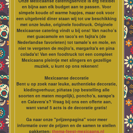
Onze Mexicaanse cateringservice is erg flexibel
en bijna aan elk budget aan te passen. Voor
simpele koude of warme hapjes, maar ook voor
een uitgebreid diner staan wij tot uw beschikking
met onze leuke, originele foodtruck. Originele
Mexicaanse catering vindt u bij ons! Van nacho’s
met guacamole en taco's en fajita's (de
Nederlandse favorieten) tot tamale’s en mole, en
niet te vergeten de mojito's, margarita's en pina
colada's! Van een foodtruck tot een compleet
Mexicaans pleintje met slingers en gezellige
muziek, u kunt op ons rekenen!
Mexicaanse decoratie
Bent u op zoek naar leuke, authentieke decoratie,
kledingverhuur, piñatas (op bestelling alle
soorten en maten mogelijk), poncho's, sarape's
en Calavera’s? Vraag bij ons een offerte aan,
want vanaf 5 acts is de decoratie gratis!
Ga naar onze "prijzenpagina" voor meer
informatie over de prijzen en de samen te stellen
pakketten:
thema-feest-mexicaans.nl