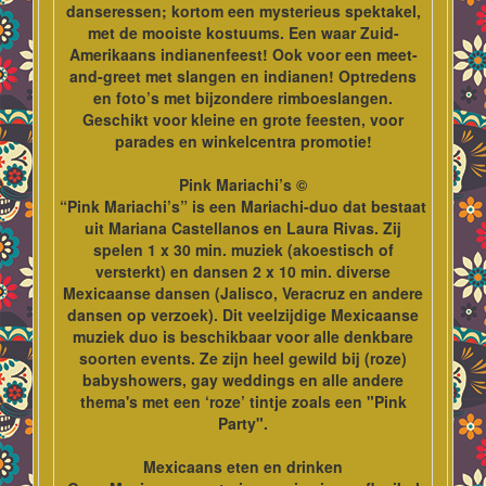
danseressen; kortom een mysterieus spektakel,
met de mooiste kostuums. Een waar Zuid-
Amerikaans indianenfeest! Ook voor een meet-
and-greet met slangen en indianen! Optredens
en foto’s met bijzondere rimboeslangen.
Geschikt voor kleine en grote feesten, voor
parades en winkelcentra promotie!
Pink Mariachi’s ©
“Pink Mariachi’s” is een Mariachi-duo dat bestaat
uit Mariana Castellanos en Laura Rivas. Zij
spelen 1 x 30 min. muziek (akoestisch of
versterkt) en dansen 2 x 10 min. diverse
Mexicaanse dansen (Jalisco, Veracruz en andere
dansen op verzoek). Dit veelzijdige Mexicaanse
muziek duo is beschikbaar voor alle denkbare
soorten events. Ze zijn heel gewild bij (roze)
babyshowers, gay weddings en alle andere
thema's met een ‘roze’ tintje zoals een "Pink
Party".
Mexicaans eten en drinken