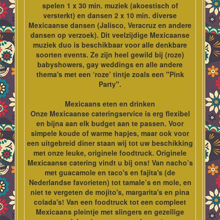
spelen 1 x 30 min. muziek (akoestisch of
versterkt) en dansen 2 x 10 min. diverse
Mexicaanse dansen (Jalisco, Veracruz en andere
dansen op verzoek). Dit veelzijdige Mexicaanse
muziek duo is beschikbaar voor alle denkbare
soorten events. Ze zijn heel gewild bij (roze)
babyshowers, gay weddings en alle andere
thema's met een ‘roze’ tintje zoals een "Pink
Party".
Mexicaans eten en drinken
Onze Mexicaanse cateringservice is erg flexibel
en bijna aan elk budget aan te passen. Voor
simpele koude of warme hapjes, maar ook voor
een uitgebreid diner staan wij tot uw beschikking
met onze leuke, originele foodtruck. Originele
Mexicaanse catering vindt u bij ons! Van nacho’s
met guacamole en taco's en fajita's (de
Nederlandse favorieten) tot tamale’s en mole, en
niet te vergeten de mojito's, margarita's en pina
colada's! Van een foodtruck tot een compleet
Mexicaans pleintje met slingers en gezellige