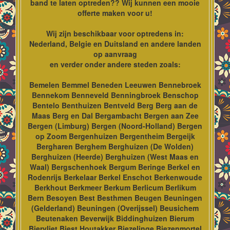
band te laten optreden?? Wij kunnen een mooie
offerte maken voor u!
Wij zijn beschikbaar voor optredens in:
Nederland, Belgie en Duitsland en andere landen
op aanvraag
en verder onder andere steden zoals:
Bemelen Bemmel Beneden Leeuwen Bennebroek
Bennekom Benneveld Benningbroek Benschop
Bentelo Benthuizen Bentveld Berg Berg aan de
Maas Berg en Dal Bergambacht Bergen aan Zee
Bergen (Limburg) Bergen (Noord-Holland) Bergen
op Zoom Bergenhuizen Bergentheim Bergeijk
Bergharen Berghem Berghuizen (De Wolden)
Berghuizen (Heerde) Berghuizen (West Maas en
Waal) Bergschenhoek Bergum Beringe Berkel en
Rodenrijs Berkelaar Berkel Enschot Berkenwoude
Berkhout Berkmeer Berkum Berlicum Berlikum
Bern Besoyen Best Besthmen Beugen Beuningen
(Gelderland) Beuningen (Overijssel) Beusichem
Beutenaken Beverwijk Biddinghuizen Bierum
Biervliet Biest Houtakker Biezelinge Biezenmortel