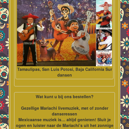
Tamaulipas, San Luis Potosi, Baja California Sur
dansen
Wat kunt u bij ons bestellen?
Gezellige Mariachi livemuziek, met of zonder
danseressen
Mexicaanse muziek is… altijd genieten! Sluit je
ogen en luister naar de Mariachi’s uit het zonnige