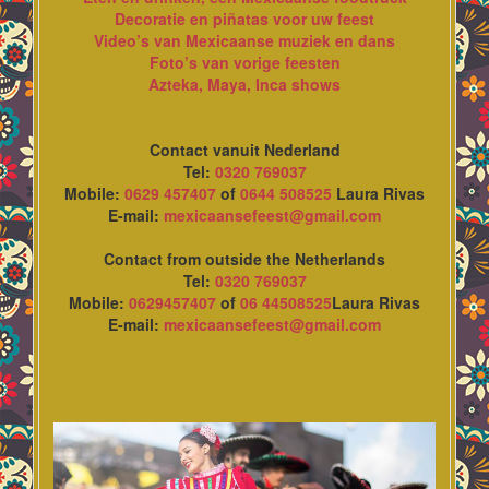
Decoratie en piñatas voor uw feest
Video’s van Mexicaanse muziek en dans
Foto’s van vorige feesten
Azteka, Maya, Inca shows
Contact vanuit Nederland
Tel:
0320 769037
Mobile:
0629 457407
of
0644 508525
Laura Rivas
E-mail:
mexicaansefeest@gmail.com
Contact from outside the Netherlands
Tel:
0320 769037
Mobile:
0629457407
of
06 44508525
Laura Rivas
E-mail:
mexicaansefeest@gmail.com