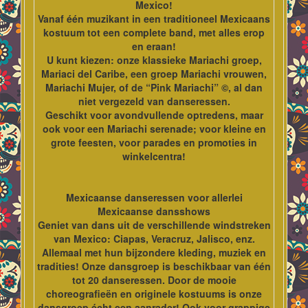
Mexico!
Vanaf één muzikant in een traditioneel Mexicaans
kostuum tot een complete band, met alles erop
en eraan!
U kunt kiezen: onze klassieke Mariachi groep,
Mariaci del Caribe, een groep Mariachi vrouwen,
Mariachi Mujer, of de “Pink Mariachi” ©, al dan
niet vergezeld van danseressen.
Geschikt voor avondvullende optredens, maar
ook voor een Mariachi serenade; voor kleine en
grote feesten, voor parades en promoties in
winkelcentra!
Mexicaanse danseressen voor allerlei
Mexicaanse dansshows
Geniet van dans uit de verschillende windstreken
van Mexico: Ciapas, Veracruz, Jalisco, enz.
Allemaal met hun bijzondere kleding, muziek en
tradities! Onze dansgroep is beschikbaar van één
tot 20 danseressen. Door de mooie
choreografieën en originele kostuums is onze
dansgroep écht een aanrader! Ook voor grappige