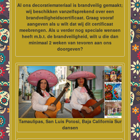
Al ons decoratiemateriaal is brandveilig gemaakt;
wij beschikken vanzelfsprekend over een
brandveiligheidscertificaat. Graag vooraf
aangeven als u wilt dat wij dit certificaat
meebrengen. Als u verder nog speciale wensen
heeft m.b.t. de brandveiligheid, wilt u die dan
minimaal 2 weken van tevoren aan ons
doorgeven?
Tamaulipas, San Luis Potosi, Baja California Sur
dansen