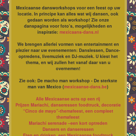
Mexicaanse dansworkshops voor een feest op uw
locatie. In principe kan alles wat wij dansen, ook
gedaan worden als workshop! Zie onze
danspagina voor foto’s, mogelijkheden en
inspiratie:
mexicaans-dans.nl
We brengen allerlei vormen van entertainment en
plezier naar uw evenementen: Danslessen, Dance-
optredens, livemuziek en DJ-muziek. U kiest het
thema, en wij zullen het vanaf daar van u
overnemen!
Zie ook: De macho man workshop - De sterkste
man van Mexico (
mexicaanse-dans.be
)
Alle Mexicaanse acts op een rij
Prijzen Mariachi, danseressen foodtruck, decoratie
“Cinco de mayo”-themafeest, een compleet
themafeest
Mariachi serenade –een kort optreden
Dansers en danseressen
Eten en drinken, een Mexicaanse foodtruck